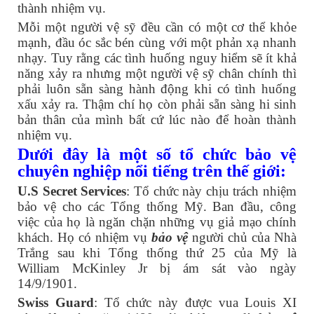
thành nhiệm vụ.
Mỗi một người vệ sỹ đều cần có một cơ thể khỏe
mạnh, đầu óc sắc bén cùng với một phản xạ nhanh
nhạy. Tuy rằng các tình huống nguy hiểm sẽ ít khả
năng xảy ra nhưng một người vệ sỹ chân chính thì
phải luôn sẵn sàng hành động khi có tình huống
xấu xảy ra. Thậm chí họ còn phải sẵn sàng hi sinh
bản thân của mình bất cứ lúc nào để hoàn thành
nhiệm vụ.
Dưới đây là một số tổ chức bảo vệ
chuyên nghiệp nổi tiếng trên thế giới:
U.S Secret Services
: Tổ chức này chịu trách nhiệm
bảo vệ cho các Tổng thống Mỹ. Ban đầu, công
việc của họ là ngăn chặn những vụ giả mạo chính
khách. Họ có nhiệm vụ
bảo vệ
người chủ của Nhà
Trắng sau khi Tổng thống thứ 25 của Mỹ là
William McKinley Jr bị ám sát vào ngày
14/9/1901.
Swiss Guard
: Tổ chức này được vua Louis XI