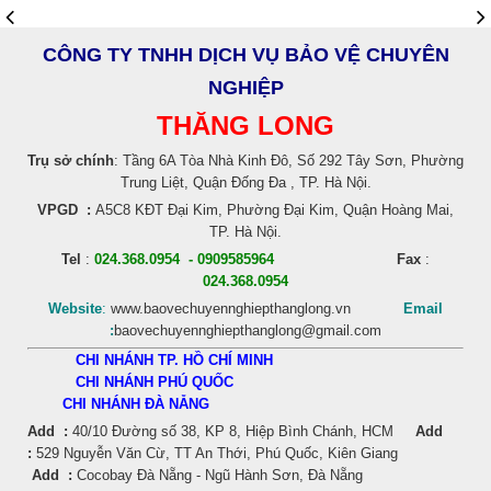
CÔNG TY TNHH DỊCH VỤ BẢO VỆ CHUYÊN
NGHIỆP
THĂNG LONG
Trụ sở chính
: Tầng 6A Tòa Nhà Kinh Đô, Số 292 Tây Sơn, Phường
Trung Liệt, Quận Đống Đa , TP. Hà Nội.
VPGD :
A5C8 KĐT Đại Kim, Phường Đại Kim, Quận Hoàng Mai,
TP. Hà Nội.
Tel
:
024.368.0954 - 0909585964
Fax
:
024.368.0954
Website
:
www.baovechuyennghiepthanglong.vn
Email
:
baovechuyennghiepthanglong@gmail.com
CHI NHÁNH TP. HỒ CHÍ MINH
CHI NHÁNH PHÚ QUỐC
CHI NHÁNH ĐÀ NẴNG
Add :
40/10 Đường số 38, KP 8, Hiệp Bình Chánh, HCM
Add
:
529 Nguyễn Văn Cừ, TT An Thới, Phú Quốc, Kiên Giang
Add :
Cocobay Đà Nẵng - Ngũ Hành Sơn, Đà Nẵng