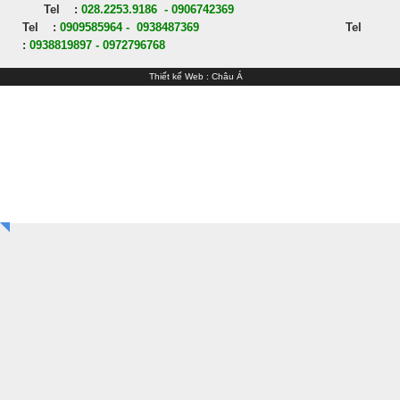
Tel :
028.2253.9186 - 0906742369
Tel :
0909585964 - 0938487369
Tel
:
0938819897 - 0972796768
Thiết kế Web
:
Châu Á