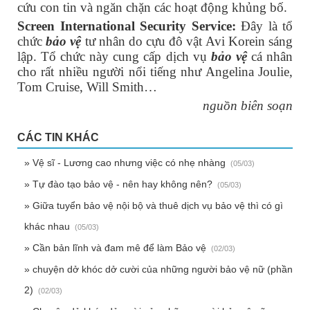
cứu con tin và ngăn chặn các hoạt động khủng bố.
Screen International Security Service:
Đây là tổ
chức
bảo vệ
tư nhân do cựu đô vật Avi Korein sáng
lập. Tổ chức này cung cấp dịch vụ
bảo vệ
cá nhân
cho rất nhiều người nổi tiếng như Angelina Joulie,
Tom Cruise, Will Smith…
nguồn biên soạn
CÁC TIN KHÁC
» Vệ sĩ - Lương cao nhưng việc có nhẹ nhàng
(05/03)
» Tự đào tạo bảo vệ - nên hay không nên?
(05/03)
» Giữa tuyển bảo vệ nội bộ và thuê dịch vụ bảo vệ thì có gì
khác nhau
(05/03)
» Cần bản lĩnh và đam mê để làm Bảo vệ
(02/03)
» chuyện dở khóc dở cười của những người bảo vệ nữ (phần
2)
(02/03)