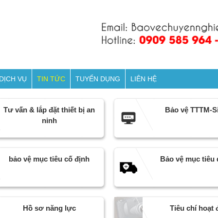
DỊCH VỤ
TIN TỨC
TUYỂN DỤNG
LIÊN HỆ
Tư vấn & lắp đặt thiết bị an
Bảo vệ TTTM-Si
ninh
bảo vệ mục tiêu cố định
Bảo vệ mục tiêu 
Hồ sơ năng lực
Tiêu chí hoạt