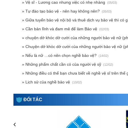
» Vệ sĩ - Lương cao nhưng việc có nhẹ nhàng
(05/03)
» Tự đào tạo bảo vệ - nên hay không nên?
(05/03)
» Giữa tuyển bảo vệ nội bộ và thuê dịch vụ bảo vệ thì có 
» Cần bản lĩnh và đam mê để làm Bảo vệ
(02/03)
» chuyện dở khóc dở cười của những người bảo vệ nữ (p
» Chuyện dở khóc dở cười của những người bảo vệ nữ (p
» Nếu là nữ …có nên chọn nghề bảo vệ?
(14/02)
» Những phẩm chất cần có của người vệ sỹ
(12/02)
» Những điều có thể bạn chưa biết về nghề vệ sĩ trên thế 
» Lịch sử của nghề bảo vệ
(10/02)
ĐỐI TÁC