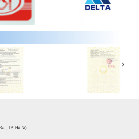
a , TP. Hà Nội.
.