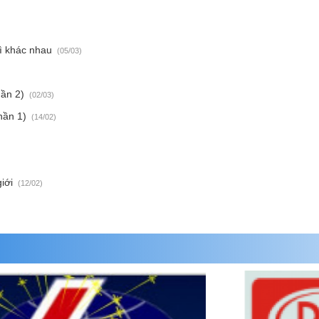
gì khác nhau
(05/03)
hần 2)
(02/03)
hần 1)
(14/02)
giới
(12/02)